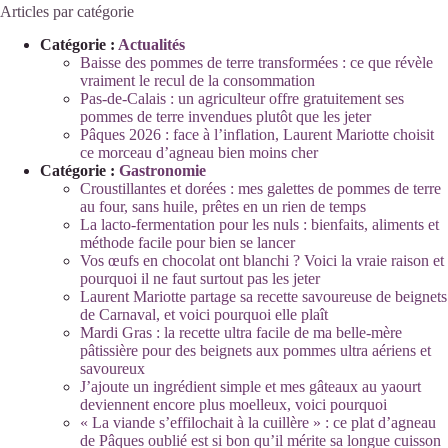
Articles par catégorie
Catégorie :
Actualités
Baisse des pommes de terre transformées : ce que révèle
vraiment le recul de la consommation
Pas-de-Calais : un agriculteur offre gratuitement ses
pommes de terre invendues plutôt que les jeter
Pâques 2026 : face à l’inflation, Laurent Mariotte choisit
ce morceau d’agneau bien moins cher
Catégorie :
Gastronomie
Croustillantes et dorées : mes galettes de pommes de terre
au four, sans huile, prêtes en un rien de temps
La lacto-fermentation pour les nuls : bienfaits, aliments et
méthode facile pour bien se lancer
Vos œufs en chocolat ont blanchi ? Voici la vraie raison et
pourquoi il ne faut surtout pas les jeter
Laurent Mariotte partage sa recette savoureuse de beignets
de Carnaval, et voici pourquoi elle plaît
Mardi Gras : la recette ultra facile de ma belle-mère
pâtissière pour des beignets aux pommes ultra aériens et
savoureux
J’ajoute un ingrédient simple et mes gâteaux au yaourt
deviennent encore plus moelleux, voici pourquoi
« La viande s’effilochait à la cuillère » : ce plat d’agneau
de Pâques oublié est si bon qu’il mérite sa longue cuisson