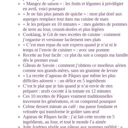
« Mangez de saison » : les fruits et légumes à privilégier
en avril, voici pourquoi
« Je ne fais plus jamais de quiche » : mon plat doré aux
asperges remplace tout dans ma cuisine de mars
« Je les prépare en 10 minutes » : mes galettes de pommes
de terre au four, crousti-dorées et plus légères
Cooklang, le Git de mes recettes de cuisine : comment
j’organise et versionne facilement mes plats
« C’est mon repas du soir express quand je n’ai ni le
temps ni l’envie de cuisiner » : avec une pomme
Recette au four facile : ce plat du soir a conquis ma famille
dès le premier essai
Gâteau de Savoie : comment j’obtiens ce moelleux aérien
comme nos grands-mères, sans un gramme de levure
« La recette d’agneau de Pâques que même les plus
difficiles adorent » : un délice en 5 ingrédients
C’est le plat que je fais quand je n’ai envie de rien
préparer : œufs cocotte à la tomate en 12 minutes
Ces 10 recettes de Pâques vraiment traditionnelles
traversent les générations, et on comprend pourquoi
Crème dessert minute au café : ma pause fondante et
veloutée qui transforme le goûter sans œuf
Agneau de Pâques facile : j’ai fait cette recette en 5
ingrédients, au four, et tout le monde l’a aimée
Julie Andrieu révèle son gâteau aux pommes préféré : «