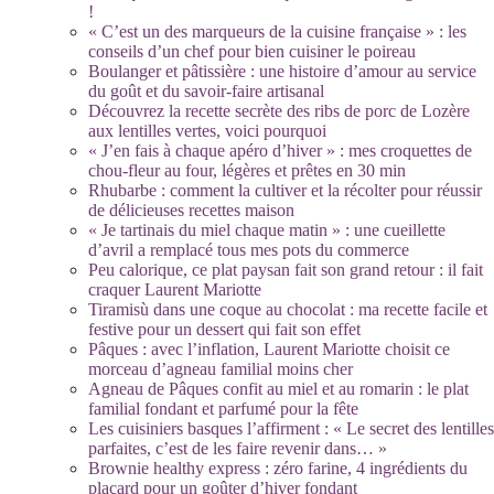
!
« C’est un des marqueurs de la cuisine française » : les
conseils d’un chef pour bien cuisiner le poireau
Boulanger et pâtissière : une histoire d’amour au service
du goût et du savoir-faire artisanal
Découvrez la recette secrète des ribs de porc de Lozère
aux lentilles vertes, voici pourquoi
« J’en fais à chaque apéro d’hiver » : mes croquettes de
chou-fleur au four, légères et prêtes en 30 min
Rhubarbe : comment la cultiver et la récolter pour réussir
de délicieuses recettes maison
« Je tartinais du miel chaque matin » : une cueillette
d’avril a remplacé tous mes pots du commerce
Peu calorique, ce plat paysan fait son grand retour : il fait
craquer Laurent Mariotte
Tiramisù dans une coque au chocolat : ma recette facile et
festive pour un dessert qui fait son effet
Pâques : avec l’inflation, Laurent Mariotte choisit ce
morceau d’agneau familial moins cher
Agneau de Pâques confit au miel et au romarin : le plat
familial fondant et parfumé pour la fête
Les cuisiniers basques l’affirment : « Le secret des lentilles
parfaites, c’est de les faire revenir dans… »
Brownie healthy express : zéro farine, 4 ingrédients du
placard pour un goûter d’hiver fondant