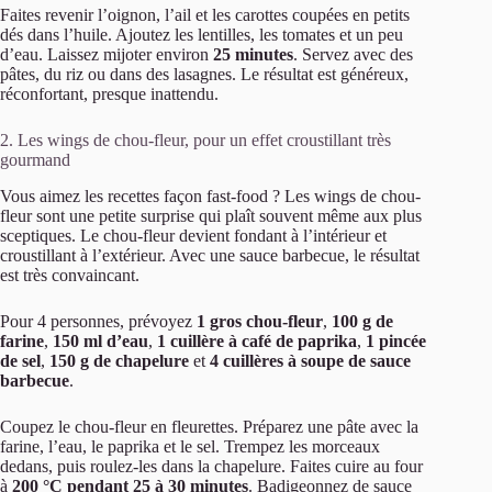
Faites revenir l’oignon, l’ail et les carottes coupées en petits
dés dans l’huile. Ajoutez les lentilles, les tomates et un peu
d’eau. Laissez mijoter environ
25 minutes
. Servez avec des
pâtes, du riz ou dans des lasagnes. Le résultat est généreux,
réconfortant, presque inattendu.
2. Les wings de chou-fleur, pour un effet croustillant très
gourmand
Vous aimez les recettes façon fast-food ? Les wings de chou-
fleur sont une petite surprise qui plaît souvent même aux plus
sceptiques. Le chou-fleur devient fondant à l’intérieur et
croustillant à l’extérieur. Avec une sauce barbecue, le résultat
est très convaincant.
Pour 4 personnes, prévoyez
1 gros chou-fleur
,
100 g de
farine
,
150 ml d’eau
,
1 cuillère à café de paprika
,
1 pincée
de sel
,
150 g de chapelure
et
4 cuillères à soupe de sauce
barbecue
.
Coupez le chou-fleur en fleurettes. Préparez une pâte avec la
farine, l’eau, le paprika et le sel. Trempez les morceaux
dedans, puis roulez-les dans la chapelure. Faites cuire au four
à
200 °C pendant 25 à 30 minutes
. Badigeonnez de sauce