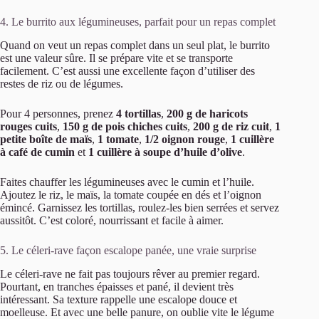
4. Le burrito aux légumineuses, parfait pour un repas complet
Quand on veut un repas complet dans un seul plat, le burrito
est une valeur sûre. Il se prépare vite et se transporte
facilement. C’est aussi une excellente façon d’utiliser des
restes de riz ou de légumes.
Pour 4 personnes, prenez
4 tortillas
,
200 g de haricots
rouges cuits
,
150 g de pois chiches cuits
,
200 g de riz cuit
,
1
petite boîte de maïs
,
1 tomate
,
1/2 oignon rouge
,
1 cuillère
à café de cumin
et
1 cuillère à soupe d’huile d’olive
.
Faites chauffer les légumineuses avec le cumin et l’huile.
Ajoutez le riz, le maïs, la tomate coupée en dés et l’oignon
émincé. Garnissez les tortillas, roulez-les bien serrées et servez
aussitôt. C’est coloré, nourrissant et facile à aimer.
5. Le céleri-rave façon escalope panée, une vraie surprise
Le céleri-rave ne fait pas toujours rêver au premier regard.
Pourtant, en tranches épaisses et pané, il devient très
intéressant. Sa texture rappelle une escalope douce et
moelleuse. Et avec une belle panure, on oublie vite le légume