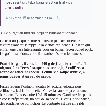
noircissent si viteLa banane est un fruit vivant,...
Lire la suite
74 votes
·
18 commentaires
·
3. Le burger au fruit du jacquier, bluffant et fondant
Le fruit du jacquier attire de plus en plus de curieux. Sa
texture filandreuse rappelle la viande effilochée. C’est ce qui
en fait une base intéressante pour un burger façon pulled pork.
Le goût reste doux, donc il absorbe très bien les sauces.
Pour 4 burgers, il vous faut
400 g de jacquier en boîte
,
1
oignon
,
2 cuillères à soupe de sauce soja
,
2 cuillères à
soupe de sauce barbecue
,
1 cuillère à soupe d’huile
,
4
pains burger
et un peu de salade.
Faites revenir l’oignon, ajoutez le jacquier égoutté puis
effilochez-le à la fourchette. Versez la sauce soja et la sauce
barbecue. Laissez cuire
10 à 15 minutes
. Garnissez les pains
avec la préparation, un peu de salade et, si vous le souhaitez,
des rondelles de cornichon. Le contraste est très agréable.