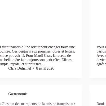
Il suffit parfois d’une odeur pour changer toute une
Vous a
journée. Ces beignets aux pommes, dorés et légers,
parfoi
ont ce pouvoir-là. Pour Mardi Gras, la recette de
Avec u
ma belle-mère fait toujours son petit effet. Elle est
devien
simple, rapide, et surtout très…
agréa
Clara Duhamel
8 avril 2026
Gastronomie
« C’est un des marqueurs de la cuisine française » :
Boulan