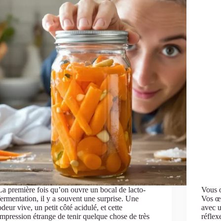
La première fois qu’on ouvre un bocal de lacto-
Vous o
fermentation, il y a souvent une surprise. Une
Vos œu
odeur vive, un petit côté acidulé, et cette
avec u
impression étrange de tenir quelque chose de très
réflex