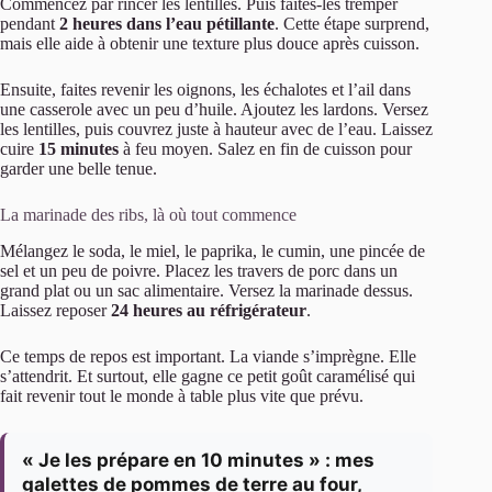
Commencez par rincer les lentilles. Puis faites-les tremper
pendant
2 heures dans l’eau pétillante
. Cette étape surprend,
mais elle aide à obtenir une texture plus douce après cuisson.
Ensuite, faites revenir les oignons, les échalotes et l’ail dans
une casserole avec un peu d’huile. Ajoutez les lardons. Versez
les lentilles, puis couvrez juste à hauteur avec de l’eau. Laissez
cuire
15 minutes
à feu moyen. Salez en fin de cuisson pour
garder une belle tenue.
La marinade des ribs, là où tout commence
Mélangez le soda, le miel, le paprika, le cumin, une pincée de
sel et un peu de poivre. Placez les travers de porc dans un
grand plat ou un sac alimentaire. Versez la marinade dessus.
Laissez reposer
24 heures au réfrigérateur
.
Ce temps de repos est important. La viande s’imprègne. Elle
s’attendrit. Et surtout, elle gagne ce petit goût caramélisé qui
fait revenir tout le monde à table plus vite que prévu.
« Je les prépare en 10 minutes » : mes
galettes de pommes de terre au four,